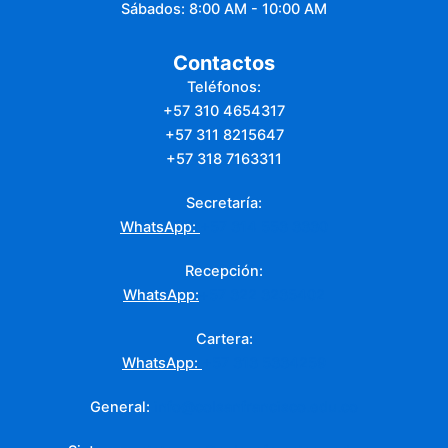
Sábados: 8:00 AM - 10:00 AM
‎Contactos
Teléfonos:
+57 310 4654317
+57 311 8215647
+57 318 7163311
Secretaría:
WhatsApp:
+57 314 553 3330
Recepción:
WhatsApp:
+57 322 3235402
Cartera:
WhatsApp:
+57 313 5334259
General:
info@colsanfrancisco.edu.co